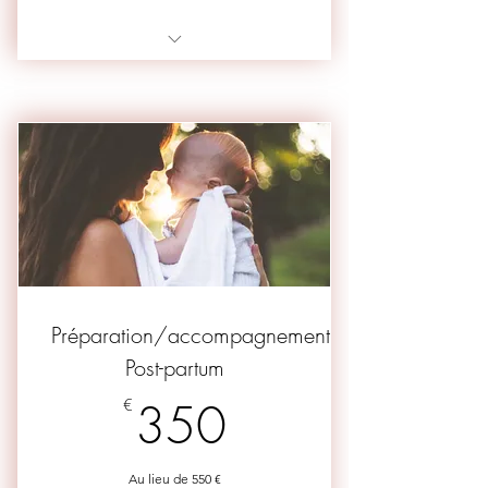
dans les 24 H
Zéro culpabilité
8 séances de 50 min ( 7
séances + 1 offerte )
Préparation/accompagnement
Post-partum
350€
€
350
Au lieu de 550 €