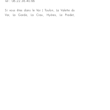
Tel :
06.22.36.40.66
Si vous êtes dans le Var ( Toulon, La Valette du
Var, La Garde, La Crau, Hyères, Le Pradet,
Carqueiranne, La Seyne sur mer, Ollioules, Six-
Fours, Sanary, Cuers,
...
)
Vous pouvez me retrouver au 18 allée des
oliveraies à La Valette du Var
mais également en visio pour les
accompagnements sommeil, les préparations au
post partum et l’accompagnement Renaissance
pour les mamans qui on vraiment besoin de
retrouver leur identité, reprendre du temps pour
elle et se sentir enfin alignés avec leur vie de
maman.
Renaissance Sacrée Toulon
Massage Toulon
Massage bébe Toulon
Massage femme enceinte Toulon
Massage postnatal Toulon
Rituel du bain sensoriel Toulon