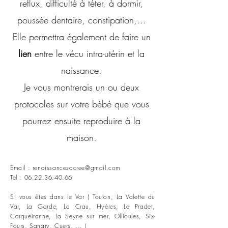
reflux, difficulté à téter, à dormir,
poussée dentaire, constipation,...
Elle permettra également de faire un
lien
entre le vécu intra-utérin et la
naissance.
Je vous montrerais un ou deux
protocoles sur votre bébé que vous
pourrez ensuite reproduire à la
maison.
Email :
renaissancesacree@gmail.com
Tel :
06.22.36.40.66
Si vous êtes dans le Var ( Toulon, La Valette du
Var, La Garde, La Crau, Hyères, Le Pradet,
Carqueiranne, La Seyne sur mer, Ollioules, Six-
Fours, Sanary, Cuers,
...
)