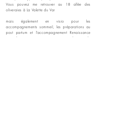
Vous pouvez me retrouver au 18 allée des
oliveraies à La Valette du Var
mais également en visio pour les
accompagnements sommeil, les préparations au
post partum et l’accompagnement Renaissance
pour les mamans qui on vraiment besoin de
retrouver leur identité, reprendre du temps pour
elle et se sentir enfin alignés avec leur vie de
maman.
Renaissance Sacrée Toulon
Massage Toulon
Massage bébe Toulon
Massage femme enceinte Toulon
Massage postnatal Toulon
Rituel du bain sensoriel Toulon
Réflexologie bébé affective Toulon
Maderotherapie Toulon
Doula Toulon
Accompagnante périnatale Toulon
Accompagnement post partum Toulon